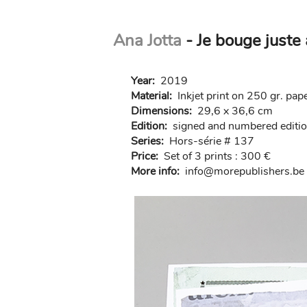
Skip
Ana Jotta
- Je bouge juste
to
main
content
Year:
2019
Material:
Inkjet print on 250 gr. pap
Dimensions:
29,6 x 36,6 cm
Edition:
signed and numbered edition
Series:
Hors-série # 137
Price:
Set of 3 prints : 300 €
More info:
in
fo@morep
ublishers.be